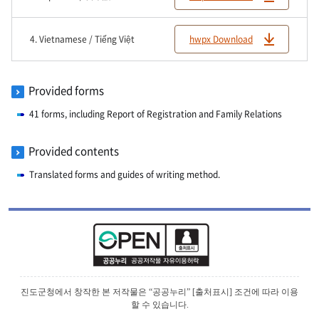
4. Vietnamese / Tiếng Việt
hwpx Download
Provided forms
41 forms, including Report of Registration and Family Relations
Provided contents
Translated forms and guides of writing method.
진도군청에서 창작한 본 저작물은 “공공누리” [출처표시] 조건에 따라 이용
할 수 있습니다.