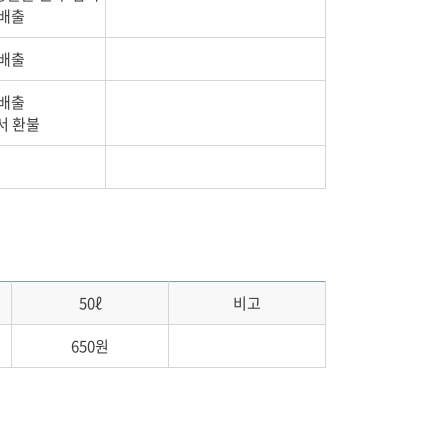
 배출
 배출
 배출
서 환불
50ℓ
비고
650원