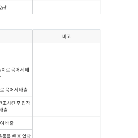
42㎡
비고
 높이로 묶어서 배
출
으로 묶어서 배출
 건조시킨 후 압착
 배출
하여 배출
용물을 뺀 후 압착