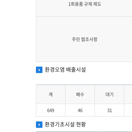
1회용품 규제 제도
주민 협조사항
환경오염 배출시설
계
폐수
대기
649
46
31
환경기초시설 현황