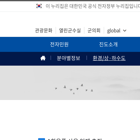
이 누리집은 대한민국 공식 전자정부 누리집입니다
관광문화
열린군수실
군의회
global
전자민원
진도소개
분야별정보
환경/상·하수도