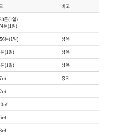
모
비고
30톤(1일)
/4톤(1일)
.56톤(1일)
상옥
4톤(1일)
상옥
4톤(1일)
상옥
57㎡
중지
32㎡
20㎡
25㎡
33㎡