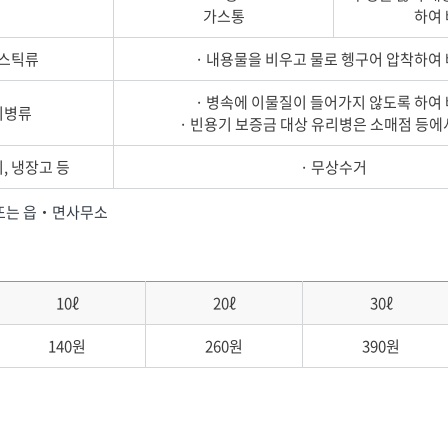
가스통
하여
스틱류
· 내용물을 비우고 물로 헹구어 압착하여
· 병속에 이물질이 들어가지 않도록 하여
리병류
· 빈용기 보증금 대상 유리병은 소매점 등에
기, 냉장고 등
· 무상수거
) 또는 읍‧면사무소
10ℓ
20ℓ
30ℓ
140원
260원
390원