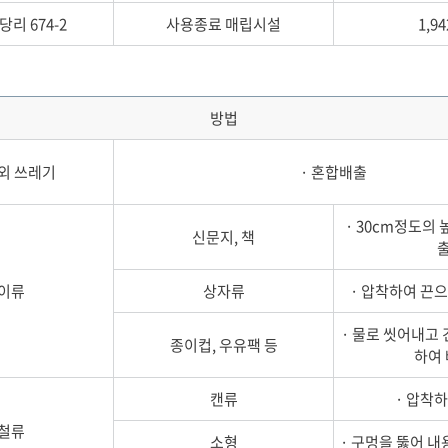
리 674-2
사용종료 매립시설
1,9
방법
외 쓰레기
· 혼합배출
· 30cm정도의
신문지, 책
이류
상자류
· 압착하여 끈
· 물로 씻어내고
종이컵, 우유팩 등
하여
캔류
· 압착
철류
소형
· 구멍을 뚫어 내