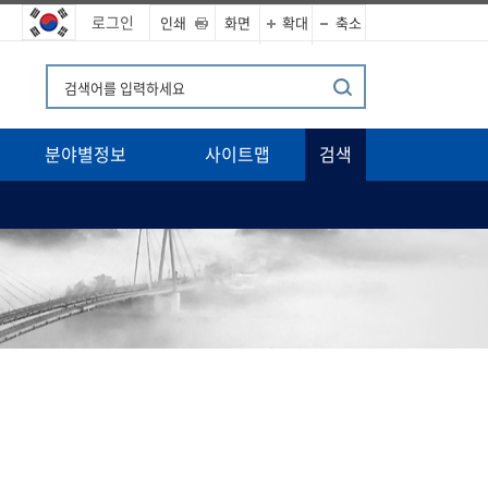
로그인
인쇄
화면
확대
축소
분야별정보
사이트맵
검색