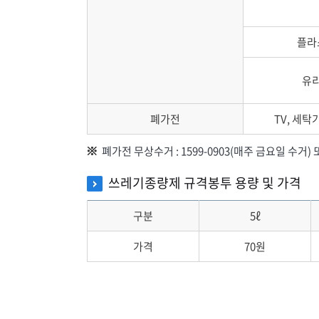
플라
유
폐가전
TV, 세탁
폐가전 무상수거 : 1599-0903(매주 금요일 수거
쓰레기종량제 규격봉투 용량 및 가격
구분
5ℓ
가격
70원