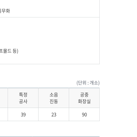
 의무화
프몰드 등)
(단위 : 개소)
특정
소음
공중
공사
진동
화장실
39
23
90