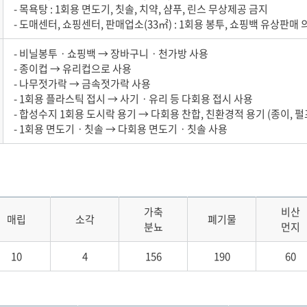
- 목욕탕 : 1회용 면도기, 칫솔, 치약, 샴푸, 린스 무상제공 금지
- 도매센터, 쇼핑센터, 판매업소(33㎡) : 1회용 봉투, 쇼핑백 유상판매
- 비닐봉투ㆍ쇼핑백 → 장바구니ㆍ천가방 사용
- 종이컵 → 유리컵으로 사용
- 나무젓가락 → 금속젓가락 사용
- 1회용 플라스틱 접시 → 사기ㆍ유리 등 다회용 접시 사용
- 합성수지 1회용 도시락 용기 → 다회용 찬합, 친환경적 용기 (종이, 펄
- 1회용 면도기ㆍ칫솔 → 다회용 면도기ㆍ칫솔 사용
가축
비산
매립
소각
폐기물
분뇨
먼지
10
4
156
190
60