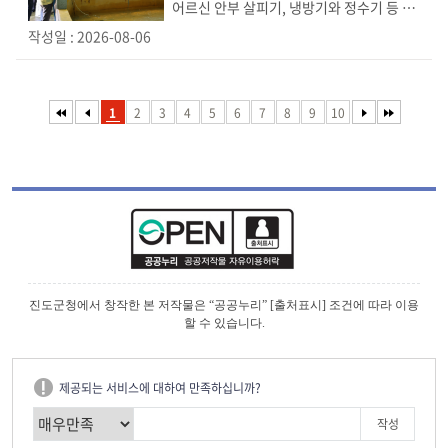
어르신 안부 살피기, 냉방기와 정수기 등 점
검 어르신 불편 사항 확인, 폭염 대응 행동
작성일 : 2026-08-06
요령 안내 이재각 진도군수는 6일, 연일 이
어지는 폭염으로 인한 피해를 최소화하기
위해 의신면에 있는 양식장과 경로당을 방
문해 시설을 둘러보며 현장 점검을 진행했
1
2
3
4
5
6
7
8
9
10
다. 이날 ...
진도군청에서 창작한 본 저작물은 “공공누리” [출처표시] 조건에 따라 이용
할 수 있습니다.
제공되는 서비스에 대하여 만족하십니까?