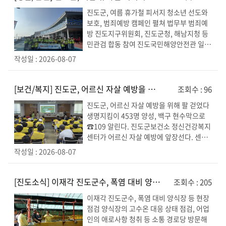
노인복지 관련 현안 점검회의’를 개최하고,
진도군, 여름 휴가철 피서지 청소년 선도와
노인일...
보호, 범죄예방 캠페인 펼쳐 법무부 범죄예
방 진도지구위원회, 진도군청, 해남지청 등
민관검 합동 참여 진도국민해양안전관 일원
서 청소년 유해환경 점검과 피서지 자연보
작성일 : 2026-08-07
호 활동 진도군은 여름 휴가철을 맞아 피서
지를 찾는 청소년들의 일탈 행위를 예방하
고 안전한 피서지 환경을 조성하기 위해 민
[보건/복지]
진도군, 어르신 자살 예방을 위해 팔 걷었다
조회수 : 96
관검 합동 운동(캠페인)을 펼쳤다. 진도군과
진도군, 어르신 자살 예방을 위해 팔 걷었다
법무부 청소년 범...
생명지킴이 453명 양성, 백구 현수막으로
☎109 알린다. 진도군보건소 정신건강복지
센터가 어르신 자살 예방에 앞장선다. 센터
는 지난 8월 4일부터 6일까지 3일간 진도읍
작성일 : 2026-08-07
행정복지센터와 진도읍 26개 마을 경로당
에서 노인 일자리 및 사회활동 지원사업 참
여자를 대상으로 생명지킴이(게이트키퍼)
[진도소식]
이재각 진도군수, 폭염 대비 양식장 등 현장 점검
조회수 : 205
양성 교육을 진행했다. 이번 교육은 자살 고
이재각 진도군수, 폭염 대비 양식장 등 현장
위험군인 ...
점검 양식장의 고수온 대응 상태 점검, 어업
인의 애로사항 청취 등 소통 경로당 방문해