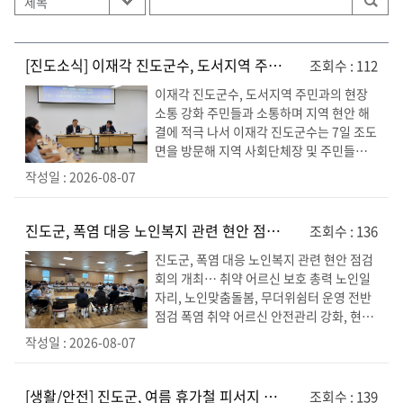
[진도소식]
이재각 진도군수, 도서지역 주민과의 현장 소통 강화
조회수 : 112
이재각 진도군수, 도서지역 주민과의 현장
소통 강화 주민들과 소통하며 지역 현안 해
결에 적극 나서 이재각 진도군수는 7일 조도
면을 방문해 지역 사회단체장 및 주민들과
잇달아 간담회를 갖고, 도서지역의 주요 현
작성일 : 2026-08-07
안과 주민들의 불편 사항을 직접 청취하는
현장 중심의 소통 행정을 펼쳤다. 이날 이 군
수는 조도면 지역 사회단체장들과 첫 만남
진도군, 폭염 대응 노인복지 관련 현안 점검 회의 개최… 취약 어르신 보호 총력
조회수 : 136
을 갖고 지역의 발전 방향과 주요 현안에 대
진도군, 폭염 대응 노인복지 관련 현안 점검
한 다양한 의견...
회의 개최… 취약 어르신 보호 총력 노인일
자리, 노인맞춤돌봄, 무더위쉼터 운영 전반
점검 폭염 취약 어르신 안전관리 강화, 현장
대응체계 재정비 폭염 종료 시까지 빈틈없
작성일 : 2026-08-07
는 보호 체계 유지 진도군은 지난 6일, 연일
이어지는 폭염으로부터 어르신들의 생명과
안전을 보호하기 위해 ‘2026년 폭염 대비
[생활/안전]
진도군, 여름 휴가철 피서지 청소년 선도와 보호, 범죄예방 캠페인 펼쳐
조회수 : 139