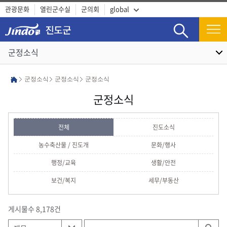
관광문화
열린군수실
군의회
global
검색
군정소식
군정소식
군정소식
군정소식
군정소식
전체
진도소식
농수축산물 / 진도개
문화/행사
행정/교육
생활/안전
보건/복지
세무/부동산
게시물수 8,178건