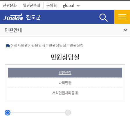
관광문화
열린군수실
군의회
global
검색
민원안내
전자민원
민원안내
민원상담실
민원신청
민원상담실
민원신청
나의민원
서식민원처리공개