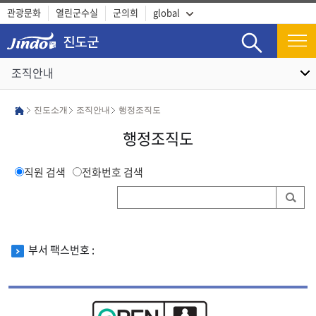
관광문화
열린군수실
군의회
global
검색
조직안내
진도소개
조직안내
행정조직도
행정조직도
직원 검색
전화번호 검색
부서 팩스번호 :