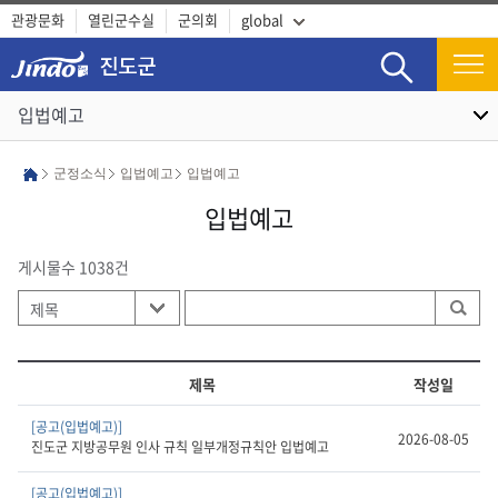
관광문화
열린군수실
군의회
global
검색
입법예고
군정소식
입법예고
입법예고
입법예고
게시물수 1038건
제목
작성일
[공고(입법예고)]
2026-08-05
진도군 지방공무원 인사 규칙 일부개정규칙안 입법예고
[공고(입법예고)]