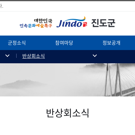
.
군정소식
참여마당
정보공개
반상회소식
반상회소식