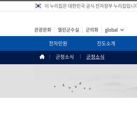
이 누리집은 대한민국 공식 전자정부 누리집입니다
관광문화
열린군수실
군의회
global
전자민원
진도소개
군정소식
군정소식