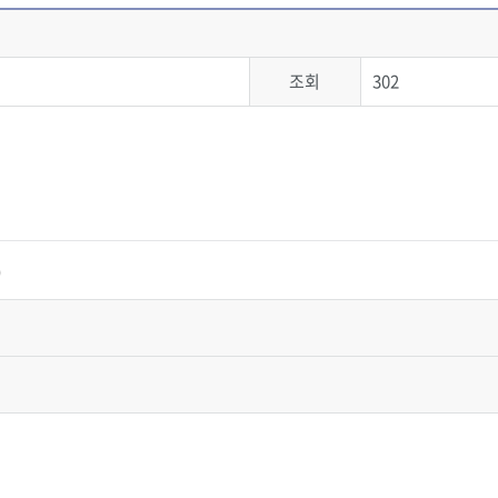
조회
302
)