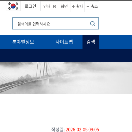
로그인
인쇄
화면
확대
축소
분야별정보
사이트맵
검색
작성일:
2026-02-05 09:05