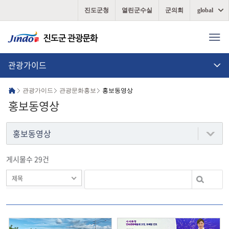
진도군청
열린군수실
군의회
global
관광가이드
관광가이드
관광문화홍보
홍보동영상
홍보동영상
홍보동영상
게시물수 29건
제목