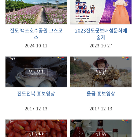
진도 백조호수공원 코스모
2023진도군보배섬문화예
스
술제
2024-10-11
2023-10-27
진도전복 홍보영상
울금 홍보영상
2017-12-13
2017-12-13