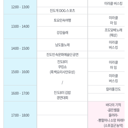
미라클 버스킹
12:00–13:00
진도개 DOG 스포츠
미라클
토요민속여행
마 임
13:00–14:00
조도닻배노래
강강술래
(해상)
미라클
남도들노래
버스킹
14:00–15:00
진도민속문화예술단공연
진도8미
미라클
쿠킹쇼
마 임
15:00–16:00
(흑백요리사안유성)
미라클
버스킹
/
칼라풀진도
진도8미 김밥
16:00–17:00
경연대회
바다의 기적
-골든벨을
17:00–18:00
울려라-
-뽕할머니 소망 퍼레이드
(소포걸군농악)