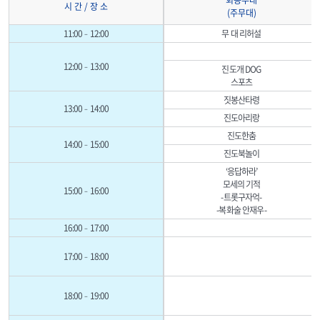
회동무대
시 간 / 장 소
(주무대)
11:00–12:00
무 대 리허설
12:00–13:00
진도개 DOG
스포츠
짓봉산타령
13:00–14:00
진도아리랑
진도한춤
14:00–15:00
진도북놀이
‘응답하라’
모세의 기적
15:00–16:00
-트롯구자억-
-복화술 안재우-
16:00–17:00
17:00–18:00
18:00–19:00