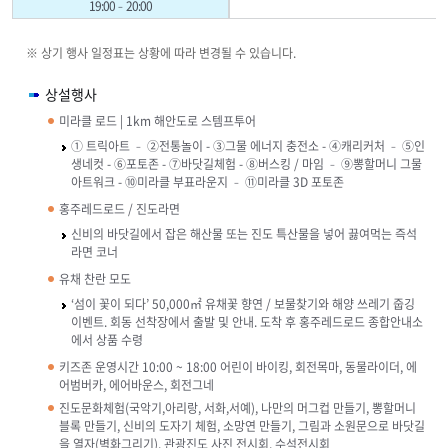
19:00–20:00
※ 상기 행사 일정표는 상황에 따라 변경될 수 있습니다.
상설행사
미라클 로드 | 1km 해안도로 스템프투어
① 트릭아트 – ②전통놀이 - ③그물 에너지 충전소 - ④캐리커처 – ⑤인
생네컷 - ⑥포토존 - ⑦바닷길체험 - ⑧버스킹 / 마임 – ⑨뽕할머니 그물
아트워크 - ⑩미라클 부표라운지 – ⑪미라클 3D 포토존
홍주레드로드 / 진도라면
신비의 바닷길에서 잡은 해산물 또는 진도 특산물을 넣어 끓여먹는 즉석
라면 코너
유채 찬란 모도
‘섬이 꽃이 되다’ 50,000㎡ 유채꽃 향연 / 보물찾기와 해양 쓰레기 줍깅
이벤트. 회동 선착장에서 출발 및 안내. 도착 후 홍주레드로드 종합안내소
에서 상품 수령
키즈존 운영시간 10:00 ~ 18:00 어린이 바이킹, 회전목마, 동물라이더, 에
어범버카, 에어바운스, 회전그네
진도문화체험(국악기,아리랑, 서화,서예), 나만의 머그컵 만들기, 뽕할머니
블록 만들기, 신비의 도자기 체험, 소망연 만들기, 그림과 소원문으로 바닷길
을 열자(벽화그리기), 관광진도 사진 전시회, 수석전시회