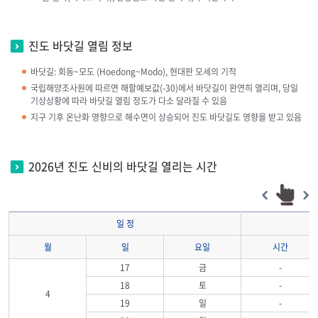
진도 바닷길 열림 정보
바닷길: 회동~모도 (Hoedong~Modo), 현대판 모세의 기적
국립해양조사원에 따르면 해할예보값(-30)에서 바닷길이 완연히 열리며, 당일
기상상황에 따라 바닷길 열림 정도가 다소 달라질 수 있음
지구 기후 온난화 영향으로 해수면이 상승되어 진도 바닷길도 영향을 받고 있음
2026년 진도 신비의 바닷길 열리는 시간
일 정
오
월
일
요일
시간
17
금
-
18
토
-
4
19
일
-