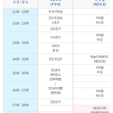
시 간 / 장 소
(주무대)
(해안도로)
11:00–12:00
무 대 리허설
진도개 DOG
미라클
스포츠
버스킹
12:00–13:00
남도잡가
미라클
다시래기
마 임
13:00–14:00
국악의
향 연
북놀이 퍼레이드
14:00–15:00
진도 씻김굿
(해안도로)
미라클
진도8미
마 임
15:00–16:00
베이킹쇼
(천하제빵)
/
진도8미제빵
16:00–17:00
미라클
경연대회
버스킹
진도만가
17:00–18:00
바다의 기적
-골든벨을 울려라-