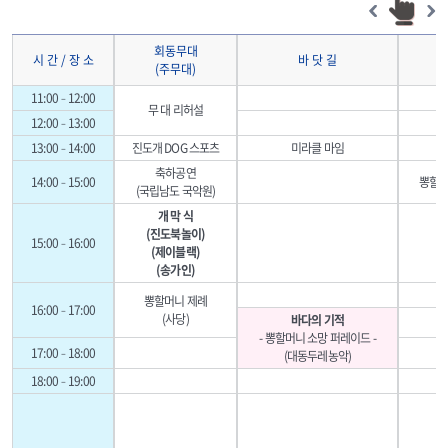
회동무대
시 간 / 장 소
바 닷 길
(주무대)
11:00–12:00
무 대 리허설
12:00–13:00
13:00–14:00
진도개 DOG 스포츠
미라클 마임
축하공연
14:00–15:00
뽕할머
(국립남도 국악원)
개 막 식
(진도북놀이)
15:00–16:00
(제이블랙)
(송가인)
뽕할머니 제례
16:00–17:00
(사당)
바다의 기적
- 뽕할머니 소망 퍼레이드 -
17:00–18:00
(대동두레농악)
18:00–19:00