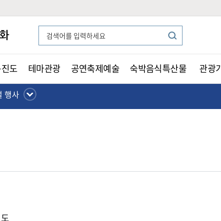
든진도
테마관광
공연축제예술
숙박음식특산물
관광
 행사
진도