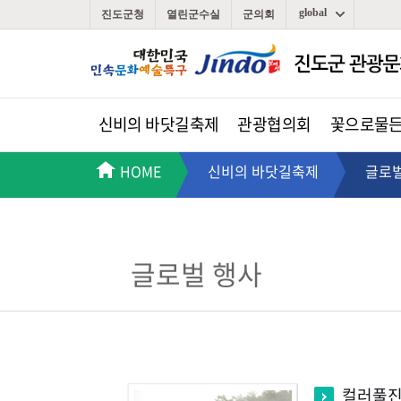
global
진도군청
열린군수실
군의회
신비의 바닷길축제
관광협의회
꽃으로물
HOME
신비의 바닷길축제
글로벌
글로벌 행사
컬러풀