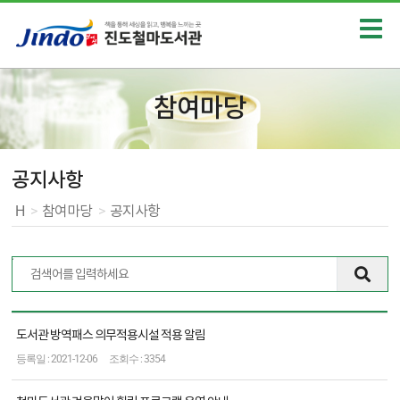
참여마당
공지사항
H
>
참여마당
>
공지사항
전체 495건
공
도서관 방역패스 의무적용시설 적용 알림
지
2021-12-06
3354
사
항