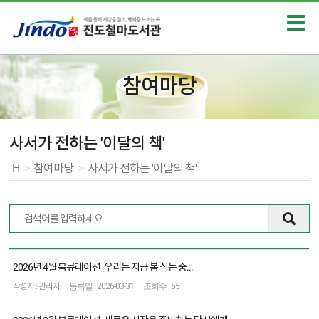
참여마당
사서가 전하는 '이달의 책'
H
>
참여마당
>
사서가 전하는 '이달의 책'
전체 11건
사
2026년 4월 북큐레이션_우리는 지금 봄 심는 중...
서
관리자
2026-03-31
55
가
전