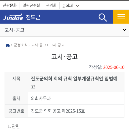
관광문화
열린군수실
군의회
global
검색
고시·공고
군정소식
고시·공고
고시·공고
고시·공고
작성일:
2025-06-10
진도군의회 회의 규칙 일부개정규칙안 입법예
제목
고
출처
의회사무과
공고번호
진도군 의회 공고 제2025-15호
1. 관련