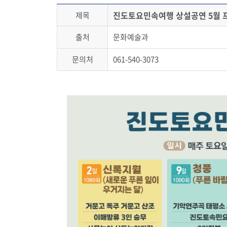
진도토요민속여행 상설공연 5월 
제목
출처
문화예술과
문의처
061-540-3073