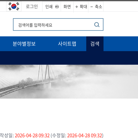
로그인
인쇄
화면
확대
축소
분야별정보
사이트맵
검색
작성일:
2026-04-28 09:32
(수정일:
2026-04-28 09:32
)