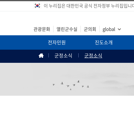
이 누리집은 대한민국 공식 전자정부 누리집입니다
관광문화
열린군수실
군의회
global
전자민원
진도소개
군정소식
군정소식