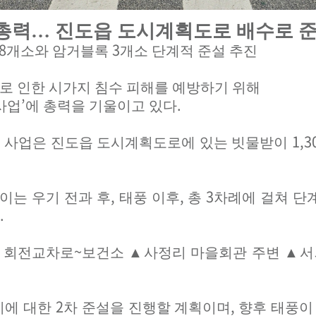
총력
…
진도읍 도시계획도로 배수로 준
8
3
개소와 암거블록
개소 단계적 준설 추진
로 인한 시가지 침수 피해를 예방하기 위해
’
.
사업
에 총력을 기울이고 있다
1,3
 사업은 진도읍 도시계획도로에 있는 빗물받이
,
,
3
이는 우기 전과 후
태풍 이후
총
차례에 걸쳐 단
.
~
▲
회전교차로
보건소
▲
사정리 마을회관 주변
▲
서
2
,
이에 대한
차 준설을 진행할 계획이며
향후 태풍이