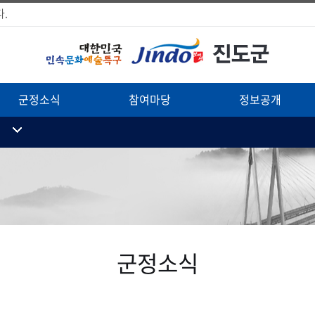
.
군정소식
참여마당
정보공개
군정소식