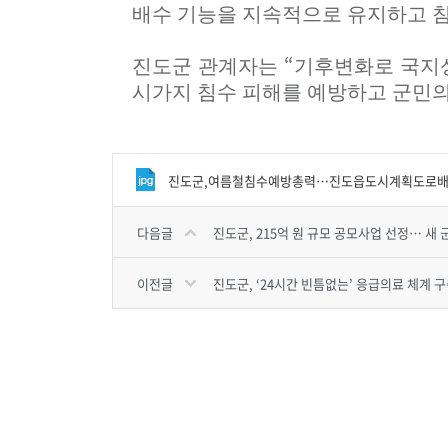
배수 기능을 지속적으로 유지하고 침
“
진도군 관계자는
기후변화로 국지
시가지 침수 피해를 예방하고 군민의
진도군,여름철침수예방총력…진도읍도시계획도로배수로준설추진
다음글
진도군, 215억 원 규모 공모사업 선정… 새 
이전글
진도군, ‘24시간 빈틈없는’ 응급의료 체계 