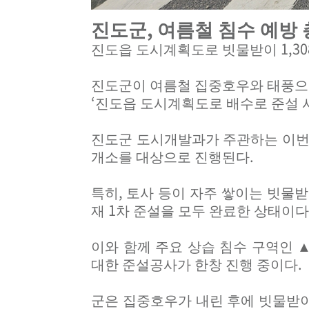
,
진도군
여름철 침수 예방 
1,30
진도읍 도시계획도로 빗물받이
진도군이 여름철 집중호우와 태풍으
‘
진도읍 도시계획도로 배수로 준설 
진도군 도시개발과가 주관하는 이번
.
개소를 대상으로 진행된다
,
특히
토사 등이 자주 쌓이는 빗물받
1
재
차 준설을 모두 완료한 상태이다
이와 함께 주요 상습 침수 구역인
.
대한 준설공사가 한창 진행 중이다
군은 집중호우가 내린 후에 빗물받