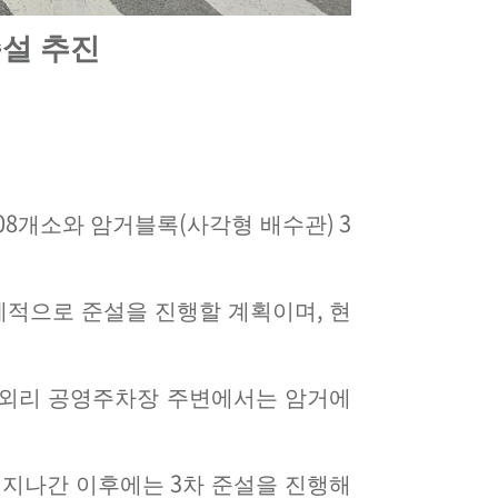
설 추진
08
(
) 3
개소와 암거블록
사각형 배수관
,
계적으로 준설을 진행할 계획이며
현
외리 공영주차장 주변에서는 암거에
3
 지나간 이후에는
차 준설을 진행해