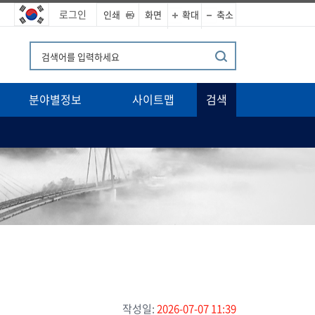
로그인
인쇄
화면
확대
축소
분야별정보
사이트맵
검색
작성일:
2026-07-07 11:39