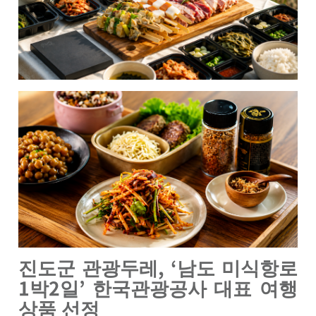
, ‘
진도군 관광두레
남도 미식항로
1
2
’
박
일
한국관광공사 대표 여행
상품 선정