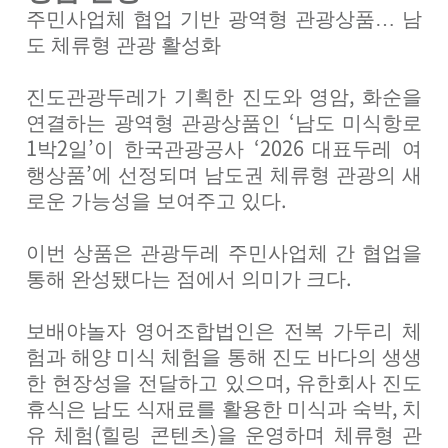
주민사업체 협업 기반 광역형 관광상품
…
남
도 체류형 관광 활성화
,
진도관광두레가 기획한 진도와 영암
화순을
‘
연결하는 광역형 관광상품인
남도 미식항로
1
2
’
‘2026
박
일
이 한국관광공사
대표두레 여
’
행상품
에 선정되며 남도권 체류형 관광의 새
.
로운 가능성을 보여주고 있다
이번 상품은 관광두레 주민사업체 간 협업을
.
통해 완성됐다는 점에서 의미가 크다
보배야놀자 영어조합법인은 전복 가두리 체
험과 해양 미식 체험을 통해 진도 바다의 생생
,
한 현장성을 전달하고 있으며
유한회사 진도
,
휴식은 남도 식재료를 활용한 미식과 숙박
치
(
)
유 체험
힐링 콘텐츠
을 운영하며 체류형 관