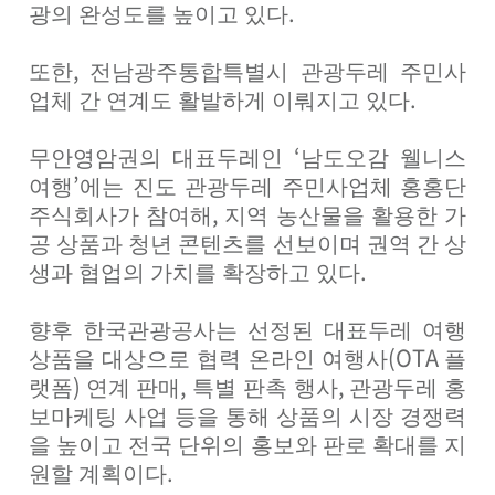
.
광의 완성도를 높이고 있다
,
또한
전남광주통합특별시 관광두레 주민사
.
업체 간 연계도 활발하게 이뤄지고 있다
‘
무안영암권의 대표두레인
남도오감 웰니스
’
여행
에는 진도 관광두레 주민사업체 홍홍단
,
주식회사가 참여해
지역 농산물을 활용한 가
공 상품과 청년 콘텐츠를 선보이며 권역 간 상
.
생과 협업의 가치를 확장하고 있다
향후 한국관광공사는 선정된 대표두레 여행
(OTA
상품을 대상으로 협력 온라인 여행사
플
)
,
,
랫폼
연계 판매
특별 판촉 행사
관광두레 홍
보마케팅 사업 등을 통해 상품의 시장 경쟁력
을 높이고 전국 단위의 홍보와 판로 확대를 지
.
원할 계획이다