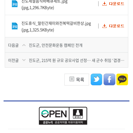
진도제철음식바베큐세트.jpg
(jpg,1,296.7KByte)
진도휴식_말린간재미와전복떡갈비한상.jpg
(jpg,1,325.5KByte)
다음글
진도군, 안전문화운동 캠페인 전개
이전글
진도군, 215억 원 규모 공모사업 선정… 새 군수 취임 ‘겹경사’
목록