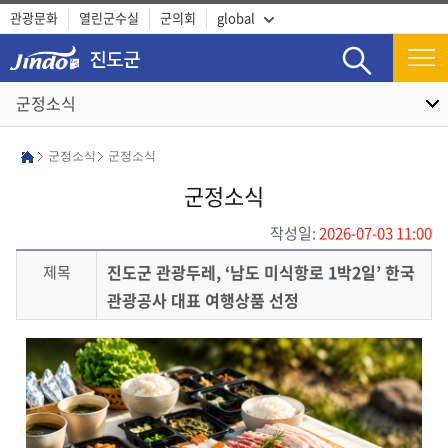
관광문화
열린군수실
군의회
global
검색
군정소식
군정소식
군정소식
군정소식
작성일:
2026-07-03 11:00
진도군 관광두레, ‘남도 미식항로 1박2일’ 한국
제목
관광공사 대표 여행상품 선정